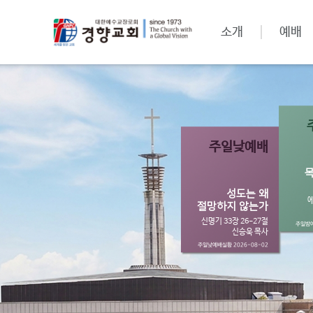
소개
예배
주일낮예배
성도는 왜
에
절망하지 않는가
신명기 33장 26-27절
주일밤예
신승욱 목사
주일낮예배실황 2026-08-02