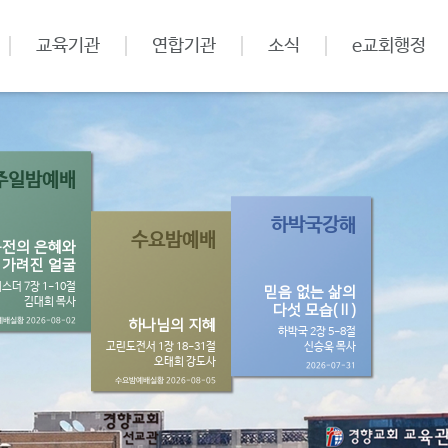
교육기관
연합기관
소식
e교회행정
주일밤예배
하박국강해
수요밤예배
목전의 은혜와
가려진 얼굴
스더 7장 1-10절
믿음 없는 삶의
김대희 목사
다섯 모습(Ⅱ)
배실황 2026-08-02
하나님의 지혜
하박국 2장 5-8절
고린도전서 1장 18-31절
신승욱 목사
오태희 강도사
2026-07-31
수요밤예배실황 2026-08-05