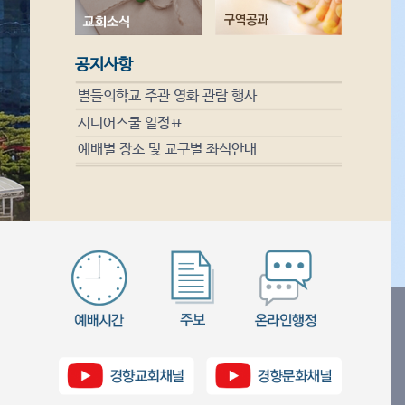
공지사항
별들의학교 주관 영화 관람 행사
시니어스쿨 일정표
예배별 장소 및 교구별 좌석안내