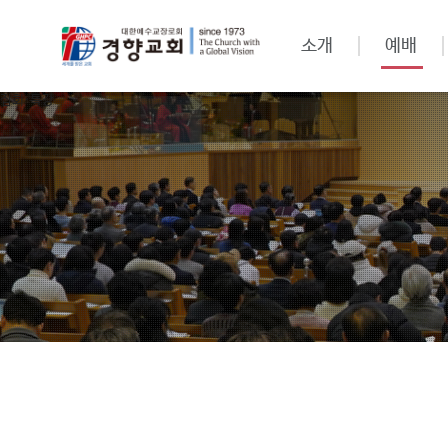
소개
예배
집회·특강