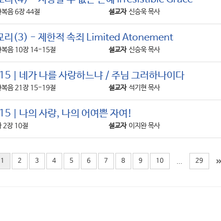
복음 6장 44절
설교자
신승욱 목사
(3) - 제한적 속죄 Limited Atonement
복음 10장 14-15절
설교자
신승욱 목사
15 | 네가 나를 사랑하느냐 / 주님 그러하나이다
복음 21장 15-19절
설교자
석기현 목사
5 | 나의 사랑, 나의 어여쁜 자여!
 2장 10절
설교자
이지완 목사
1
2
3
4
5
6
7
8
9
10
29
...