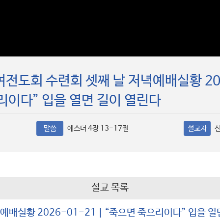
전도회 수련회 셋째 날 저녁예배실황 2026
리이다” 입을 열면 길이 열린다
말씀
에스더 4장 13-17절
설교자
설교 목록
배실황 2026-01-21 | “죽으면 죽으리이다” 입을 열