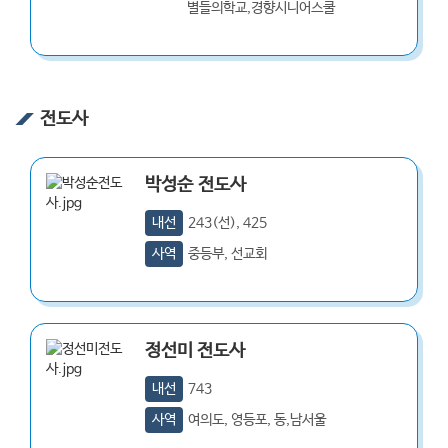
별들의학교,경향시니어스쿨
전도사
박성순
전도사
내선
243(선), 425
사역
중등부, 선교회
정선미
전도사
내선
743
사역
여의도, 영등포, 동,남서울