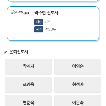
곽주현
전도사
내선
425
사역
초등3부
은퇴전도사
박귀자
이영순
조영옥
천정자
변춘옥
이은숙