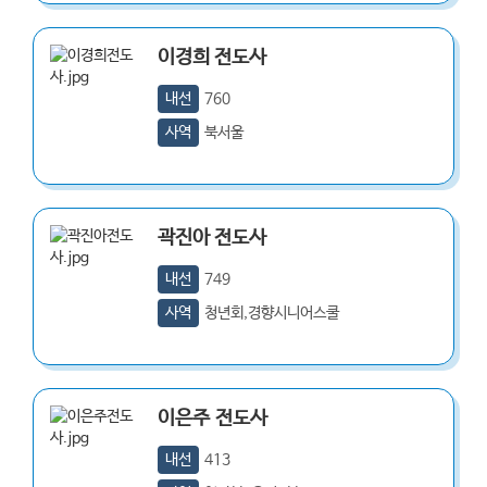
이경희
전도사
내선
760
사역
북서울
곽진아
전도사
내선
749
사역
청년회,경향시니어스쿨
이은주
전도사
내선
413