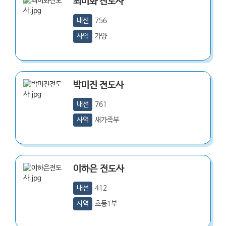
최미화
전도사
내선
756
사역
가양
박미진
전도사
내선
761
사역
새가족부
이하은
전도사
내선
412
사역
초등1부