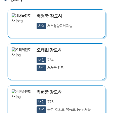
배병국
강도사
사역
서부경향교회 파송
오태희
강도사
내선
764
사역
서서울,김포
박현준
강도사
내선
773
사역
등촌, 여의도, 영등포, 동·남서울,