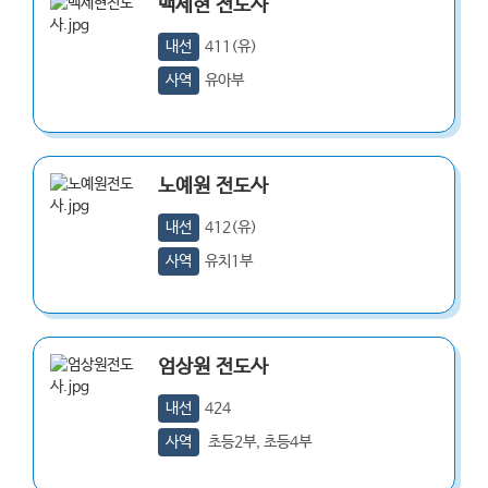
백세현
전도사
내선
411(유)
사역
유아부
노예원
전도사
내선
412(유)
사역
유치1부
엄상원
전도사
내선
424
사역
초등2부, 초등4부