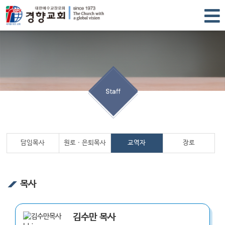
담임목사
원로ㆍ은퇴목사
교역자
장로
목사
김수만
목사