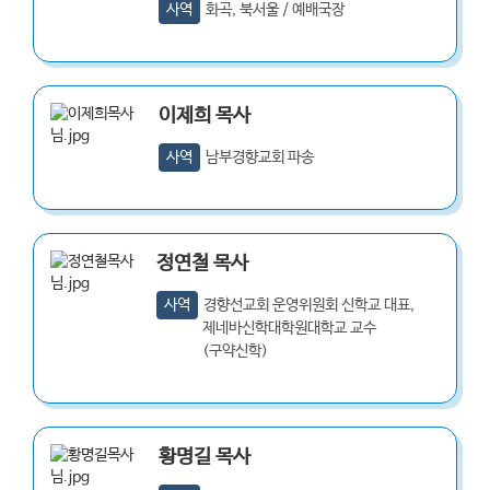
사역
화곡, 북서울 / 예배국장
이제희
목사
사역
남부경향교회 파송
정연철
목사
사역
경향선교회 운영위원회 신학교 대표,
제네바신학대학원대학교 교수
(구약신학)
황명길
목사