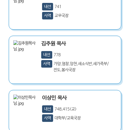
내선
741
사역
교무국장
김주원
목사
내선
778
사역
가양,염창,양천,새소식반,새가족부/
전도,봉사국장
이상민
목사
내선
748,415(교)
사역
대학부/교육국장