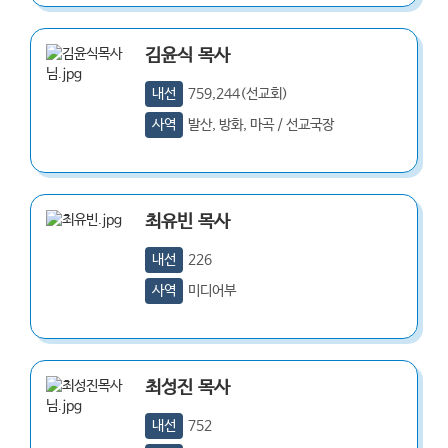
김윤식
목사
내선
759,244(선교회)
사역
발산, 방화, 마곡 / 선교국장
최유빈
목사
내선
226
사역
미디어부
최성진
목사
내선
752