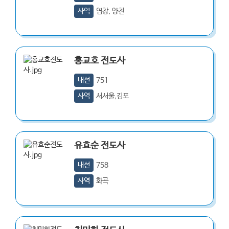
사역
염창, 양천
홍교호
전도사
내선
751
사역
서서울,김포
유효순
전도사
내선
758
사역
화곡