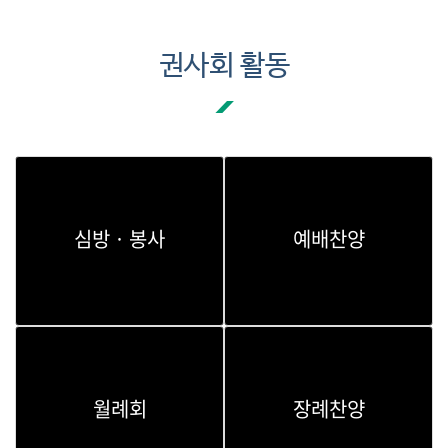
권사회 활동
심방 · 봉사
예배찬양
월례회
장례찬양