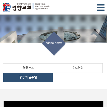
경향뉴스
홍보영상
경향의 일주일