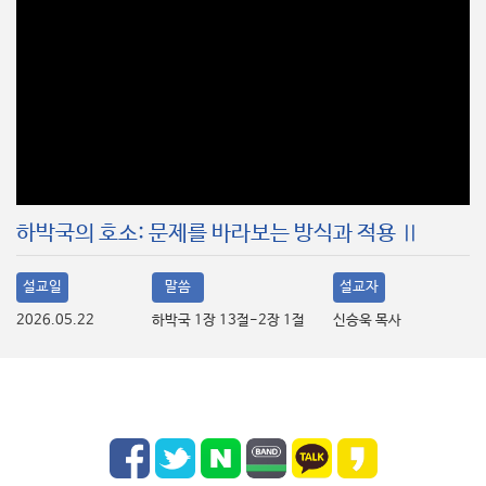
하박국의 호소: 문제를 바라보는 방식과 적용 Ⅱ
설교일
말씀
설교자
2026.05.22
하박국 1장 13절-2장 1절
신승욱 목사