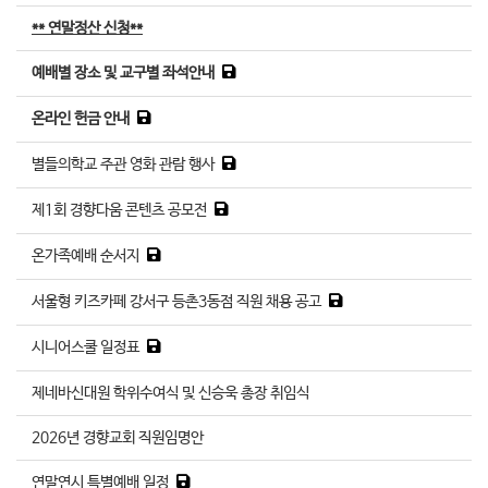
** 연말정산 신청**
예배별 장소 및 교구별 좌석안내
온라인 헌금 안내
별들의학교 주관 영화 관람 행사
제1회 경향다움 콘텐츠 공모전
온가족예배 순서지
서울형 키즈카페 강서구 등촌3동점 직원 채용 공고
시니어스쿨 일정표
제네바신대원 학위수여식 및 신승욱 총장 취임식
2026년 경향교회 직원임명안
연말연시 특별예배 일정