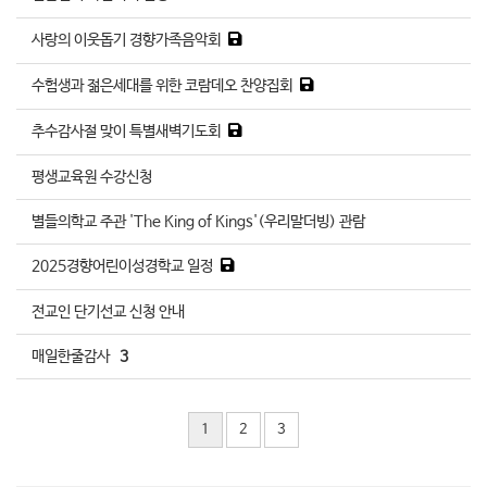
사랑의 이웃돕기 경향가족음악회
수험생과 젊은세대를 위한 코람데오 찬양집회
추수감사절 맞이 특별새벽기도회
평생교육원 수강신청
별들의학교 주관 'The King of Kings'(우리말더빙) 관람
2025경향어린이성경학교 일정
전교인 단기선교 신청 안내
매일한줄감사
3
1
2
3