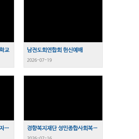
경학교
남전도회연합회 헌신예배
2026-07-19
성민종합사회복지관 미림여자고등학교 의료보건반과 함께하는 ‘프로젝트 자원활동’ 실시
경향복지재단 성민종합사회복지관 ‘세대통합 내일의 농장 체험활동’ 진행
2026-07-16