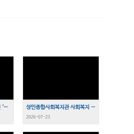
별들의학교 주관 애니메이션 ‘다윗’ 단체 관람
성민종합사회복지관 사회복지 현장실습생과 함께하는 ‘고립·고독사 예방 주민 찾기’ 캠페인 진행
2026-07-23