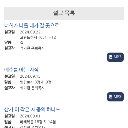
드리는 것인 까닭에 자칫하면 형식적인 감사가 될 위험도 있습니다.
식사 감사기도를 드려 놓고도 깜빡 잊어버리고 ‘내가 기도했던가?’
설교 목록
하면서 한 번 더 기도하고 밥을 먹은 경험이 웬만한 신자라면 한두
번은 있을 것입니다.
너희가 나를 내가 갈 곳으로
그 이유는 분명히 감사기도를 하기는 했지만 몇 십 초도 지나지
설교일
2024.09.22
고린도전서 16장 1-12
않아서 그것을 잊어버릴 정도로 무성의하게 기도했기 때문이
말씀
절
아니겠습니까?
설교자
석기현 은퇴목사
실제로 눈앞에 있는 맛있는 음식을 얼른 먹고 싶은 생각에 온통
MP3
사로잡혀서 ‘하나님, 이 일용할 양식을 주셔서 감사합니다. 예수님의
이름으로 기도합니다. 아멘’이라는 가장 간단한 감사기도조차
예수를 아는 지식
제대로 할 수 없을 정도로 짧은 시간 동안 잠시 눈만 감았다가 뜨고서
설교일
2024.09.15
스스로는 감사기도를 드린 것으로 치는 경우도 꽤 많을 것입니다.
말씀
빌립보서 3장 4-9절
우리는 식사 감사기도를 이처럼 무성의하게 대충 넘기는 경우가
설교자
석기현 은퇴목사
적지 않지만, 예수님은 그렇지 않으셨습니다.
MP3
아니 오히려 예수님께서는 우리 눈에는 그다지 중요한 감사제목같이
보이지는 않는 이 식사 감사기도까지도 실로 진지하게 드렸던
삼가 이 작은 자 중의 하나도
분이셨습니다.
설교일
2024.09.01
사복음서에 보면 주님께서 식전에 하나님께 감사기도를 드린 장면이
말씀
마태복음 18장 5-14절
여러 번 나타납니다.
설교자
석기현 은퇴목사