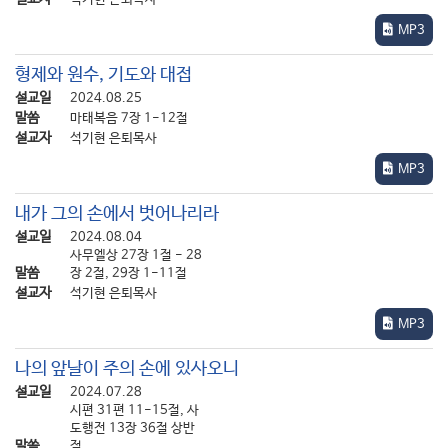
우리나라말 성경에는 그런 장면에서 “축사하시고”, “축복하시고”
MP3
혹은 “감사기도 하시고”라는 말로 번역되어 있지만, 사실 원문을
보면 그 모든 경우가 다 똑같이 ‘감사하다’(give thanks)라는
형제와 원수, 기도와 대접
단어입니다.
설교일
2024.08.25
예수님께서 하신 일이니까 ‘보통 감사’가 아닌 그 무언가 색다르고
말씀
마태복음 7장 1-12절
설교자
석기현 은퇴목사
특별한 감사일 것이라고 여겨져서 그처럼 ‘좀 더 멋진 단어’로
번역했는지 모르겠지만, 사실 예수님께서 음식을 앞에 두고 항상
MP3
하셨던 일은 그냥 순수한 ‘감사기도’ 그 자체였던 것입니다.
내가 그의 손에서 벗어나리라
사실 예수님께서는 우리라면 식사 감사기도를 드릴 기분이 별로
설교일
2024.08.04
나지 않을 법한 상황에서조차 어김없이 항상 하시던 그대로
사무엘상 27장 1절 - 28
진지하게 감사기도를 드리셨습니다.
말씀
장 2절, 29장 1-11절
설교자
석기현 은퇴목사
그리고 그 감사기도는 성부 하나님께로부터 놀라운 응답까지 받게
되었습니다.
MP3
오늘 맥추감사주일에 우리 예수님께서 친히 보여 주신 ‘식사
나의 앞날이 주의 손에 있사오니
감사기도’의 모범을 통하여, 별로 감사드릴 상황이 아닌 것처럼
여겨지는 때에도 잊지 않고 감사드리는 성도가 누리는 은혜가
설교일
2024.07.28
시편 31편 11-15절, 사
무엇인지를 함께 상고해 보고자 합니다.
도행전 13장 36절 상반
말씀
절