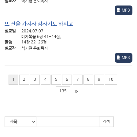
설교자
석기현 은퇴목사
앞에서 말씀드린 대로 ‘감사기도’를 올리신 것이었습니다.
MP3
하지만 예수님께서 그처럼 식사 감사기도를 드리실 때 그 ‘상에
차려진 음식’은 무엇이었습니까?
또 잔을 가지사 감사기도 하시고
그것은 달랑 “떡 다섯 개와 물고기 두 마리”였습니다.
설교일
2024.07.07
식사해야 할 사람은 만 명이 넘는 판에 겨우 ‘한 사람분의 도시락’을
마가복음 6장 41-44절,
앞에 놓고서 예수님께서는 하나님께 감사기도부터 드리셨던
말씀
14장 22-26절
설교자
것입니다.
석기현 은퇴목사
MP3
우리 가운데 누군가가 그런 상황에 직면하게 된다면 ‘진심으로’
감사기도를 드릴 마음이 생기겠습니까?
우리 교회에서는 교회설립기념주일이나 추수감사절에 전 교인에게
1
2
3
4
5
6
7
8
9
10
...
식사를 대접합니다.
그런데 만약 그런 날에 교회 식당에 가보니 웬걸 서빙 테이블에는 딱
135
일인분의 식사만 준비되어 있는데, 제가 마이크를 잡고 거기
모여들고 있는 수백 명의 교인 앞에서 ‘우리 다 같이 식사 감사기도를
드리겠습니다.’라고 말한다면 어떻게 되겠습니까?
아마도 주일학교 학생이라면 기도 중에도 키득키득 웃을 것이고,
검색
장년 교우들도 눈을 감고 같이 기도는 할지라도 속으로는 ‘목사님이
지금 우리를 놀리시나?’라고 의아하게, 어쩌면 괘씸하게 여길