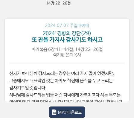
14장 22-26절
2024.07.07 주일대예배
2024′경향의 강단(29)
또 잔을 가지사 감사기도 하시고
마가복음 6장 41-44절, 14장 22-26절
석기현 은퇴목사
신자가 하나님께 감사드리는 경우는 여러 가지 많이 있겠지만,
그중에서도 대표적인 것은 아마도 식전에 음식을 두고 드리는
감사기도일 것입니다.
하나님께 감사드리는 법을 어린 자녀에게 가르치고자 하는 부모는
열이면 열 다 가장 먼저 식사 감사기도부터 교육할 것이 분명합니다.
그리고 적어도 신앙생활의 기본을 갖춘 신자라면 다른 감사는 혹
MP3 다운로드
잊어버리더라도 최소한 식사 시간의 감사기도만큼은 꼬박꼬박 하고
있을 것입니다.
하지만 이 식사 감사기도가 그처럼 가장 기본적이고 가장 자주