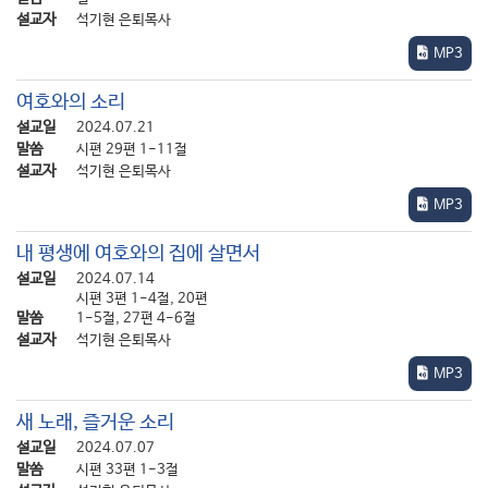
1. 가진 것이 부족할 때도 하나님께 먼저 감사부터 드리면
설교자
석기현 은퇴목사
‘풍성하게 채워 주시는 복’을 받게 됩니다.
MP3
우리는 이 교훈을 저 유명한 ‘오병이어’의 사건을 통해 배울 수
있습니다.
여호와의 소리
마가복음 6장 41절부터 44절에 “41예수께서 떡 다섯 개와 물고기
설교일
2024.07.21
두 마리를 가지사 하늘을 우러러 축사하시고 떡을 떼어 제자들에게
말씀
시편 29편 1-11절
주어 사람들에게 나누어 주게 하시고 또 물고기 두 마리도 모든
설교자
석기현 은퇴목사
사람에게 나누시매 42다 배불리 먹고 43남은 떡 조각과 물고기를
MP3
열두 바구니에 차게 거두었으며 44떡을 먹은 남자는 오천
명이었더라”라고 기록했습니다.
내 평생에 여호와의 집에 살면서
설교일
2024.07.14
우리는 이 사건 중에서 41절에 나타나는 장면, 바로 예수님께서
시편 3편 1-4절, 20편
“축사”하신 장면에 초점을 맞추어 보고자 합니다.
말씀
1-5절, 27편 4-6절
지금 예수님 앞에는 배가 고파서 밥 먹고 싶은 생각만 간절한 사람이
설교자
석기현 은퇴목사
남자만 해도 오천 명, 여자와 아이까지 합치면 적어도 만 수천 명이나
MP3
있었습니다.
예수님께서는 그들 모두를 “푸른 잔디 위에 앉게”(39절) 하셨는데,
새 노래, 즐거운 소리
그것은 이제 곧 식사를 차려 주겠다는 말과 똑같은 것이었습니다.
설교일
2024.07.07
그런 후 예수님께서는 “하늘을 우러러 축사”하셨는데, 이것은
말씀
시편 33편 1-3절