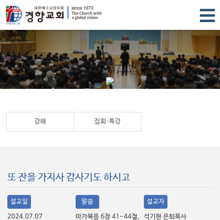
강해
집회·특강
또 잔을 가지사 감사기도 하시고
설교일
말씀
설교자
2024.07.07
마가복음 6장 41-44절,
석기현 은퇴목사