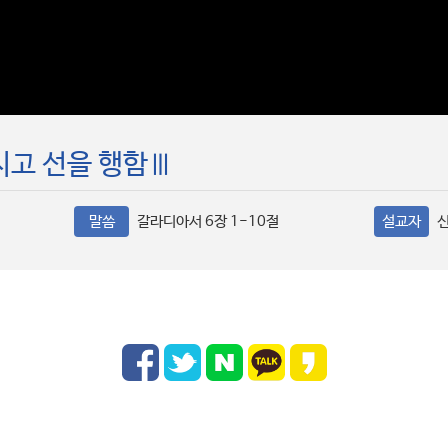
지고 선을 행함Ⅲ
말씀
갈라디아서 6장 1-10절
설교자