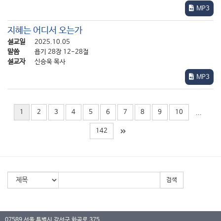
MP3
지혜는 어디서 오는가
설교일
2025.10.05
말씀
욥기 28장 12-28절
설교자
신승욱 목사
MP3
1
2
3
4
5
6
7
8
9
10
...
142
검색
07589 서울 특별시 강서구 화곡로 375