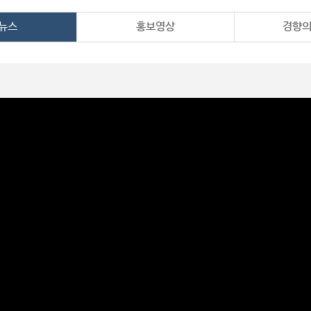
뉴스
홍보영상
경향의