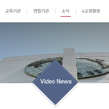
교육기관
연합기관
소식
e교회행정