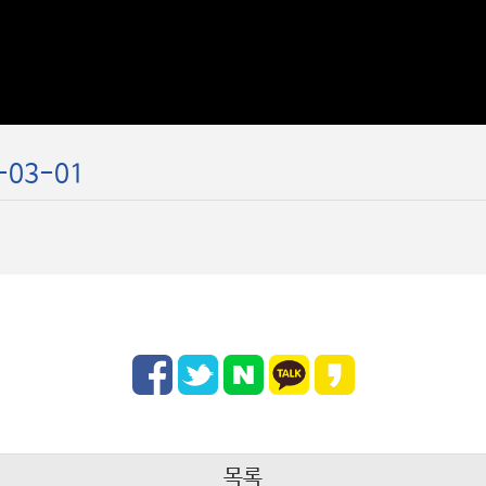
-03-01
목록