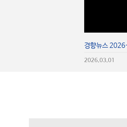
경향뉴스 2026
2026.03.01