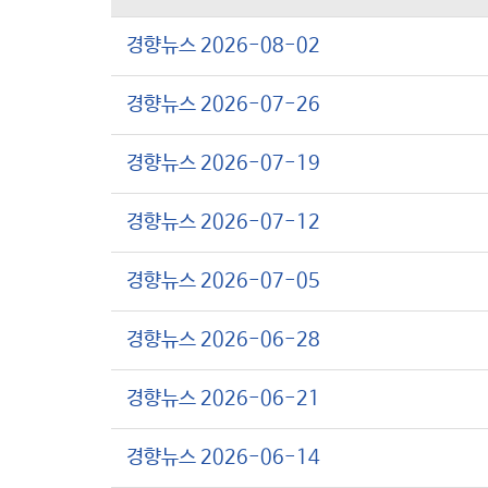
경향뉴스 2026-08-02
경향뉴스 2026-07-26
경향뉴스 2026-07-19
경향뉴스 2026-07-12
경향뉴스 2026-07-05
경향뉴스 2026-06-28
경향뉴스 2026-06-21
경향뉴스 2026-06-14