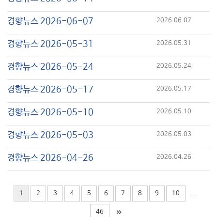
경향뉴스 2026-06-07
2026.06.07
경향뉴스 2026-05-31
2026.05.31
경향뉴스 2026-05-24
2026.05.24
경향뉴스 2026-05-17
2026.05.17
경향뉴스 2026-05-10
2026.05.10
경향뉴스 2026-05-03
2026.05.03
경향뉴스 2026-04-26
2026.04.26
1
2
3
4
5
6
7
8
9
10
...
46