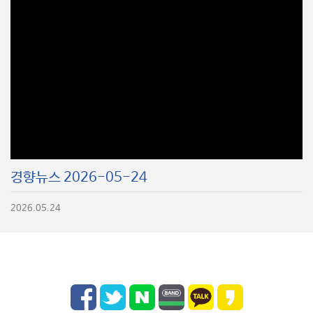
경향뉴스 2026-05-24
2026.05.24